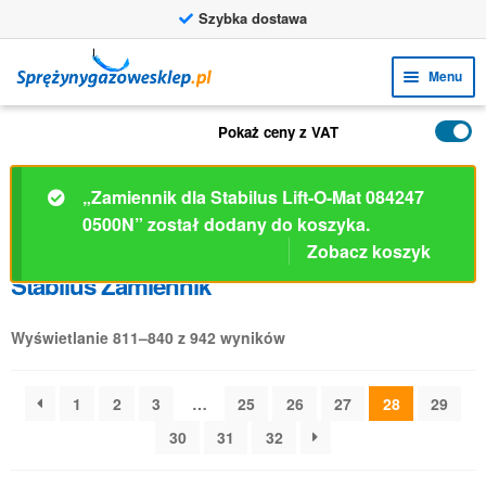
Szybka dostawa
Przejdź
Przejdź
Menu
do
do
nawigacji
treści
Rozw
FUNKCJE
Pokaż ceny z VAT
menu
Rozw
PRODUKTY
poto
menu
„Zamiennik dla Stabilus Lift-O-Mat 084247
ZASTOSOWANIA
poto
0500N” został dodany do koszyka.
Zobacz koszyk
Rozw
BIURO OBSŁUGI KLIENTA
Stabilus Zamiennik
menu
FAQ
poto
Wyświetlanie 811–840 z 942 wyników
1
2
3
…
25
26
27
28
29
30
31
32