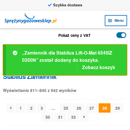
Szybka dostawa
Przejdź
Przejdź
Menu
do
do
nawigacji
treści
Rozw
FUNKCJE
Pokaż ceny z VAT
menu
Rozw
PRODUKTY
poto
menu
„Zamiennik dla Stabilus Lift-O-Mat 6545IZ
ZASTOSOWANIA
poto
0350N” został dodany do koszyka.
Zobacz koszyk
Rozw
BIURO OBSŁUGI KLIENTA
Stabilus Zamiennik
menu
FAQ
poto
Wyświetlanie 811–840 z 942 wyników
1
2
3
…
25
26
27
28
29
30
31
32