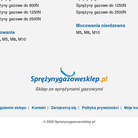
żyny gazowe do 800N
Sprężyny gazowe do 1250N
żyny gazowe do 1250N
Sprężyny gazowe do 2500N
żyny gazowe do 2500N
Mocowania nierdzewne
owania
,
,
M5
M8
M10
,
,
,
M5
M8
M10
Sklep ze sprężynami gazowymi
gulamin sklepu
|
Kontakt
|
Zarejestruj się
|
Polityka prywatności
|
Moje ko
© 2026 Sprezynygazowesklep.pl