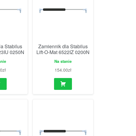
a Stabilus
Zamiennik dla Stabilus
523IU 0250N
Lift-O-Mat 6522IZ 0200N
anie
Na stanie
00
zł
154.00
zł