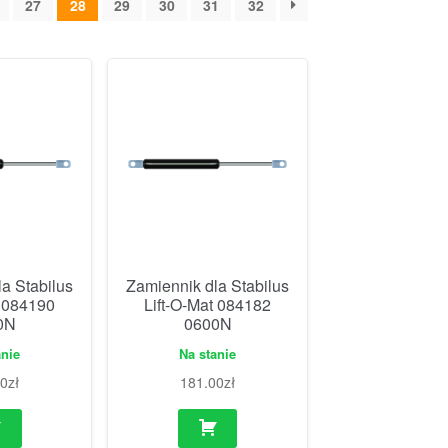
27
28
29
30
31
32
a Stabilus
Zamiennik dla Stabilus
t 084190
Lift-O-Mat 084182
0N
0600N
anie
Na stanie
00
zł
181.00
zł