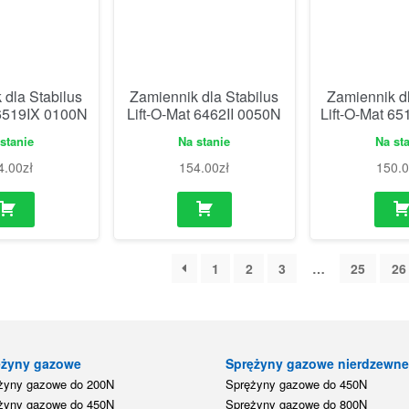
 dla Stabilus
Zamiennik dla Stabilus
Zamiennik dl
 6519IX 0100N
Lift-O-Mat 6462II 0050N
Lift-O-Mat 6
stanie
Na stanie
Na st
4.00
zł
154.00
zł
150.
1
2
3
…
25
26
ężyny gazowe
Sprężyny gazowe nierdzewn
żyny gazowe do 200N
Sprężyny gazowe do 450N
żyny gazowe do 450N
Sprężyny gazowe do 800N