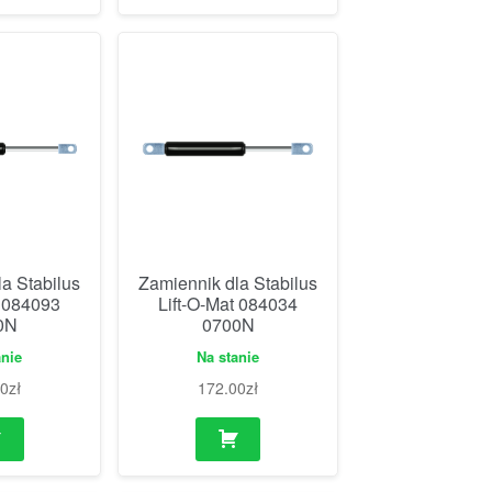
a Stabilus
Zamiennik dla Stabilus
t 084093
Lift-O-Mat 084034
0N
0700N
anie
Na stanie
00
zł
172.00
zł