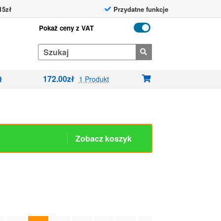
15zł
Przydatne funkcje
Pokaż ceny z VAT
Search
for:
172.00
zł
Q
1 Produkt
Zobacz koszyk