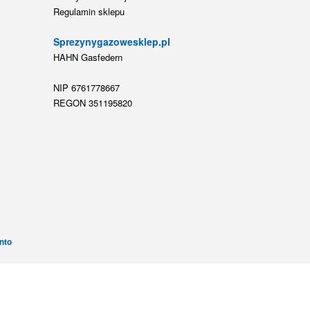
Regulamin sklepu
Sprezynygazowesklep.pl
HAHN Gasfedern
NIP 6761778667
REGON 351195820
nto