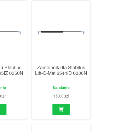
a Stabilus
Zamiennik dla Stabilus
545IZ 0350N
Lift-O-Mat 6544ID 0300N
anie
Na stanie
00
zł
159.00
zł