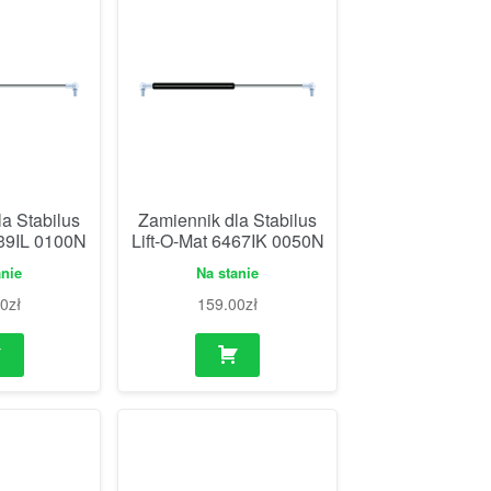
a Stabilus
Zamiennik dla Stabilus
539IL 0100N
Lift-O-Mat 6467IK 0050N
anie
Na stanie
00
zł
159.00
zł