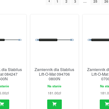
1
2
3
…
25
26
 dla Stabilus
Zamiennik dla Stabilus
Zamiennik dl
Mat 084247
Lift-O-Mat 094706
Lift-O-Ma
500N
0800N
070
stanie
Na stanie
Na st
6.00
zł
181.00
zł
181.