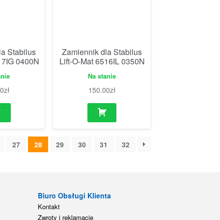
a Stabilus
Zamiennik dla Stabilus
517IG 0400N
Lift-O-Mat 6516IL 0350N
anie
Na stanie
00
zł
150.00
zł
27
28
29
30
31
32
e
Biuro Obsługi Klienta
Kontakt
Zwroty i reklamacje