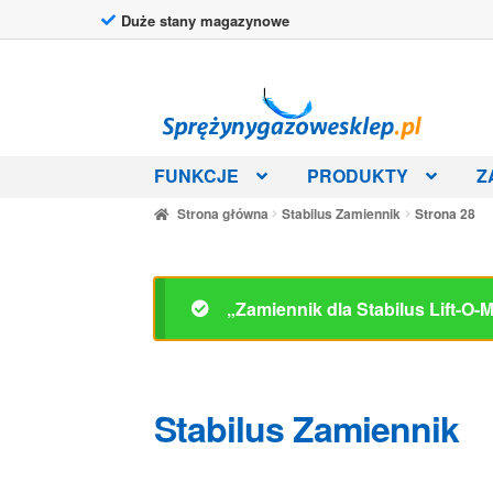
Duże stany magazynowe
Przejdź
Przejdź
do
do
nawigacji
treści
FUNKCJE
PRODUKTY
Z
Strona główna
Stabilus Zamiennik
Strona 28
„Zamiennik dla Stabilus Lift-O
Stabilus Zamiennik