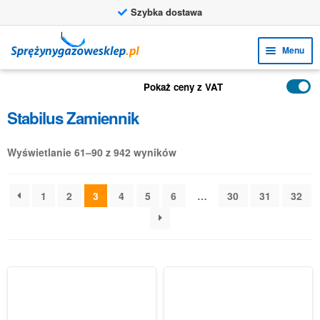
Szybka dostawa
Przejdź
Przejdź
Menu
do
do
nawigacji
treści
Rozw
FUNKCJE
Pokaż ceny z VAT
menu
Rozw
PRODUKTY
Stabilus Zamiennik
poto
menu
ZASTOSOWANIA
poto
Wyświetlanie 61–90 z 942 wyników
Rozw
BIURO OBSŁUGI KLIENTA
menu
1
2
3
4
5
6
…
30
31
32
FAQ
poto