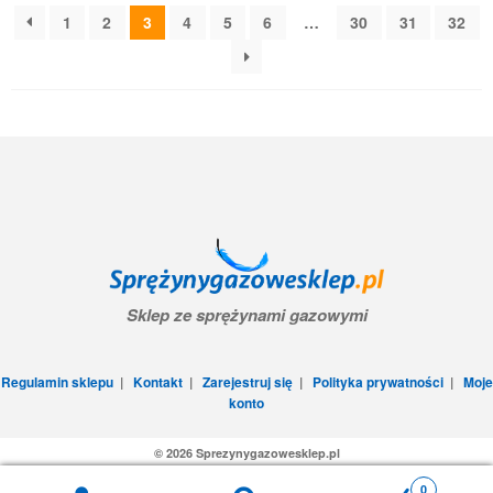
1
2
3
4
5
6
…
30
31
32
Sklep ze sprężynami gazowymi
Regulamin sklepu
|
Kontakt
|
Zarejestruj się
|
Polityka prywatności
|
Moje
konto
© 2026 Sprezynygazowesklep.pl
0