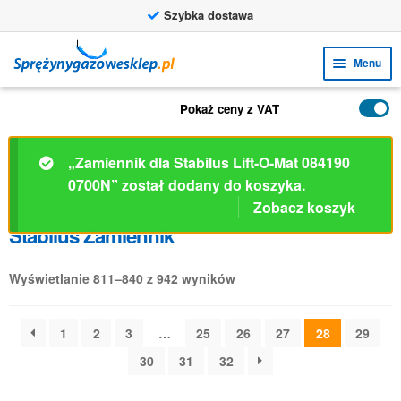
Szybka dostawa
Przejdź
Przejdź
Menu
do
do
nawigacji
treści
Rozw
FUNKCJE
Pokaż ceny z VAT
menu
Rozw
PRODUKTY
poto
menu
„Zamiennik dla Stabilus Lift-O-Mat 084190
ZASTOSOWANIA
poto
0700N” został dodany do koszyka.
Zobacz koszyk
Rozw
BIURO OBSŁUGI KLIENTA
Stabilus Zamiennik
menu
FAQ
poto
Wyświetlanie 811–840 z 942 wyników
1
2
3
…
25
26
27
28
29
30
31
32