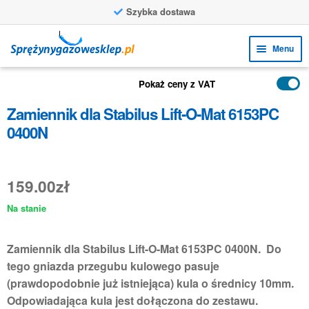
Szybka dostawa
Przejdź
Przejdź
Menu
do
do
nawigacji
treści
Rozw
FUNKCJE
Pokaż ceny z VAT
menu
Rozw
PRODUKTY
Zamiennik dla Stabilus Lift-O-Mat 6153PC
poto
menu
0400N
ZASTOSOWANIA
poto
Rozw
BIURO OBSŁUGI KLIENTA
menu
159.00
zł
FAQ
poto
Na stanie
Zamiennik dla Stabilus Lift-O-Mat 6153PC 0400N. Do
tego gniazda przegubu kulowego pasuje
(prawdopodobnie już istniejąca) kula o średnicy 10mm.
Odpowiadająca kula jest dołączona do zestawu.