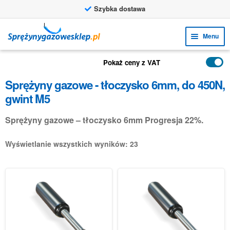
Szybka dostawa
Przejdź
Przejdź
Menu
do
do
nawigacji
treści
Rozw
FUNKCJE
Pokaż ceny z VAT
menu
Rozw
PRODUKTY
Sprężyny gazowe - tłoczysko 6mm, do 450N,
poto
menu
gwint M5
ZASTOSOWANIA
poto
Sprężyny gazowe – tłoczysko 6mm Progresja 22%.
Rozw
BIURO OBSŁUGI KLIENTA
menu
FAQ
Wyświetlanie wszystkich wyników: 23
poto