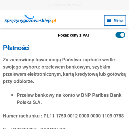
Szybka dostawa
Przejdź
Przejdź
Menu
do
do
nawigacji
treści
Rozw
FUNKCJE
Pokaż ceny z VAT
menu
Rozw
PRODUKTY
Płatności
poto
menu
ZASTOSOWANIA
poto
Za zamówiony towar mogą Państwo zapłacić wedle
swojego wyboru: przelewem bankowym, szybkim
Rozw
BIURO OBSŁUGI KLIENTA
przelewem elektronicznym, kartą kredytową lub gotówką
menu
FAQ
przy odbiorze.
poto
Przelew bankowy na konto w BNP Paribas Bank
Polska S.A.
Numer rachunku : PL11 1750 0012 0000 0000 1109 0788