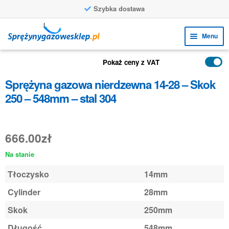
Szybka dostawa
Przejdź
Przejdź
Menu
do
do
nawigacji
treści
Rozw
FUNKCJE
Pokaż ceny z VAT
menu
Rozw
PRODUKTY
Sprężyna gazowa nierdzewna 14-28 – Skok
poto
menu
250 – 548mm – stal 304
ZASTOSOWANIA
poto
Rozw
BIURO OBSŁUGI KLIENTA
menu
666.00
zł
FAQ
poto
Na stanie
Tłoczysko
14mm
Cylinder
28mm
Skok
250mm
Długość
548mm