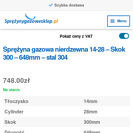
Szybka dostawa
Przejdź
Przejdź
Menu
do
do
nawigacji
treści
Rozw
FUNKCJE
Pokaż ceny z VAT
menu
Rozw
PRODUKTY
Sprężyna gazowa nierdzewna 14-28 – Skok
poto
menu
300 – 648mm – stal 304
ZASTOSOWANIA
poto
Rozw
BIURO OBSŁUGI KLIENTA
menu
748.00
zł
FAQ
poto
Na stanie
Tłoczysko
14mm
Cylinder
28mm
Skok
300mm
Długość
648mm