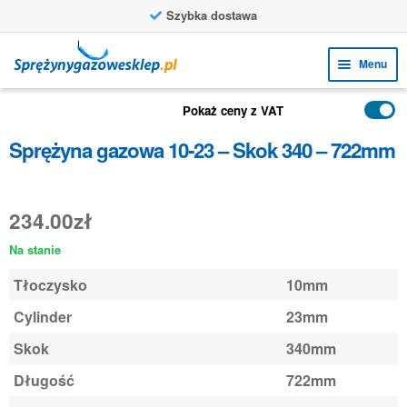
Szybka dostawa
Przejdź
Przejdź
Menu
do
do
nawigacji
treści
Rozw
FUNKCJE
Pokaż ceny z VAT
menu
Rozw
PRODUKTY
Sprężyna gazowa 10-23 – Skok 340 – 722mm
poto
menu
ZASTOSOWANIA
poto
Rozw
234.00
zł
BIURO OBSŁUGI KLIENTA
menu
Na stanie
FAQ
poto
Tłoczysko
10mm
Cylinder
23mm
Skok
340mm
Długość
722mm