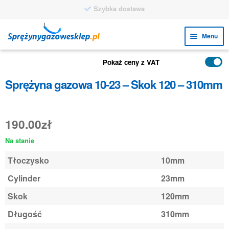
Szybka dostawa
Przejdź
Przejdź
Menu
do
do
nawigacji
treści
Rozw
FUNKCJE
Pokaż ceny z VAT
menu
Rozw
PRODUKTY
Sprężyna gazowa 10-23 – Skok 120 – 310mm
poto
menu
ZASTOSOWANIA
poto
Rozw
190.00
zł
BIURO OBSŁUGI KLIENTA
menu
Na stanie
FAQ
poto
Tłoczysko
10mm
Cylinder
23mm
Skok
120mm
Długość
310mm