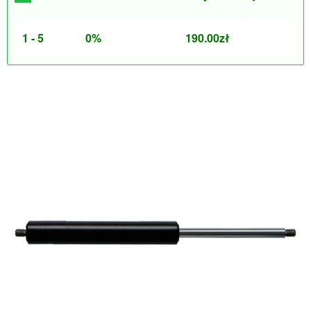
1 - 5
0%
190.00
zł