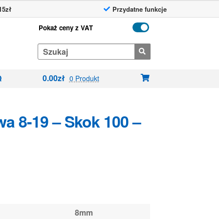
15zł
Przydatne funkcje
Pokaż ceny z VAT
Search
for:
0.00
zł
Q
0 Produkt
a 8-19 – Skok 100 –
8mm