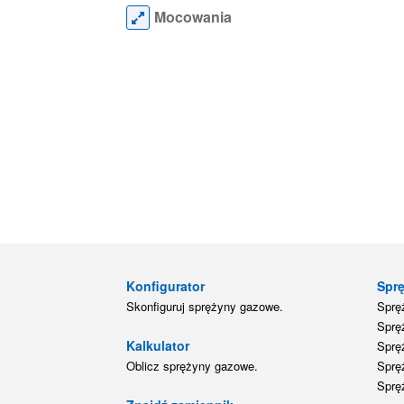
Mocowania
Konfigurator
Spr
Skonfiguruj sprężyny gazowe.
Sprę
Sprę
Kalkulator
Sprę
Oblicz sprężyny gazowe.
Sprę
Sprę