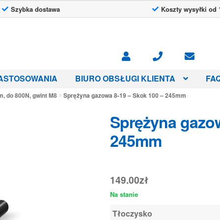
Szybka dostawa
Koszty wysyłki od 
ASTOSOWANIA
BIURO OBSŁUGI KLIENTA
FA
, do 800N, gwint M8
Sprężyna gazowa 8-19 – Skok 100 – 245mm
Sprężyna gazow
245mm
149.00
zł
Na stanie
Tłoczysko