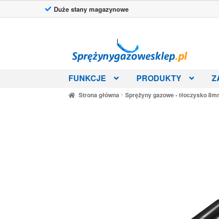
Duże stany magazynowe
Przejdź
Przejdź
do
do
nawigacji
treści
FUNKCJE
PRODUKTY
Z
Strona główna
Sprężyny gazowe - tłoczysko 8mm