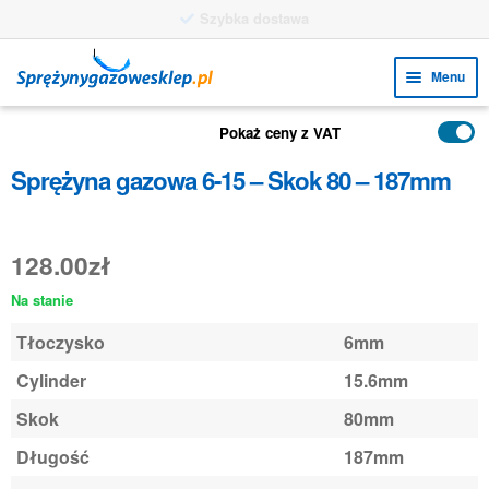
Przejdź
Przejdź
Menu
do
do
nawigacji
treści
Rozw
FUNKCJE
Pokaż ceny z VAT
menu
Rozw
PRODUKTY
Sprężyna gazowa 6-15 – Skok 80 – 187mm
poto
menu
ZASTOSOWANIA
poto
Rozw
128.00
zł
BIURO OBSŁUGI KLIENTA
menu
Na stanie
FAQ
poto
Tłoczysko
6mm
Cylinder
15.6mm
Skok
80mm
Długość
187mm