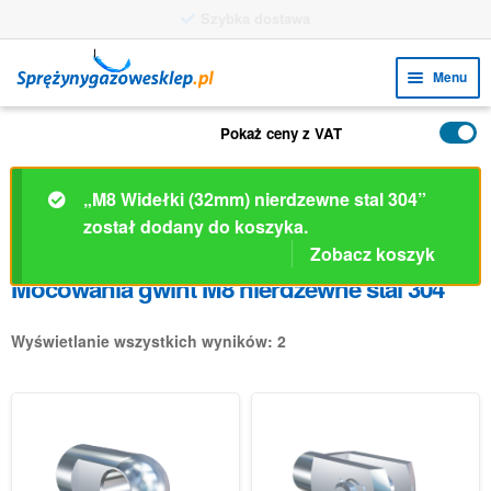
Szybka dostawa
Przejdź
Przejdź
Menu
do
do
nawigacji
treści
Rozw
FUNKCJE
Pokaż ceny z VAT
menu
Rozw
PRODUKTY
poto
menu
„M8 Widełki (32mm) nierdzewne stal 304”
ZASTOSOWANIA
poto
został dodany do koszyka.
Zobacz koszyk
Rozw
BIURO OBSŁUGI KLIENTA
Mocowania gwint M8 nierdzewne stal 304
menu
FAQ
poto
Wyświetlanie wszystkich wyników: 2