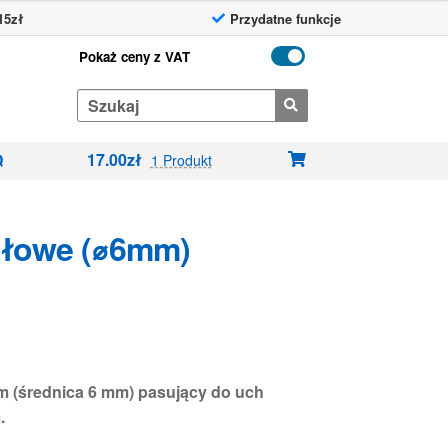
15zł
Przydatne funkcje
Pokaż ceny z VAT
Search
for:
17.00
zł
Q
1 Produkt
ołowe (⌀6mm)
 (średnica 6 mm) pasujący do uch
.