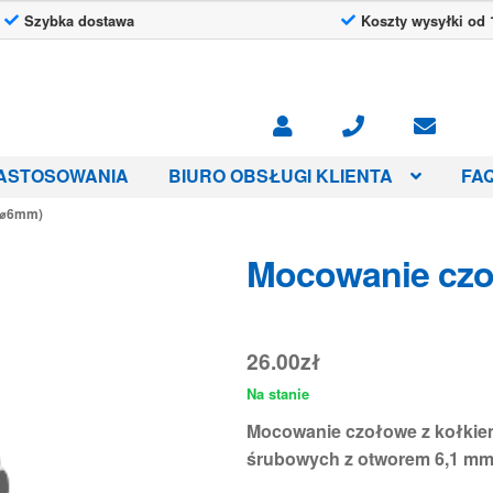
Szybka dostawa
Koszty wysyłki od 
ASTOSOWANIA
BIURO OBSŁUGI KLIENTA
FA
(⌀6mm)
Mocowanie cz
26.00
zł
Na stanie
Mocowanie czołowe z kołkiem
śrubowych z otworem 6,1 mm