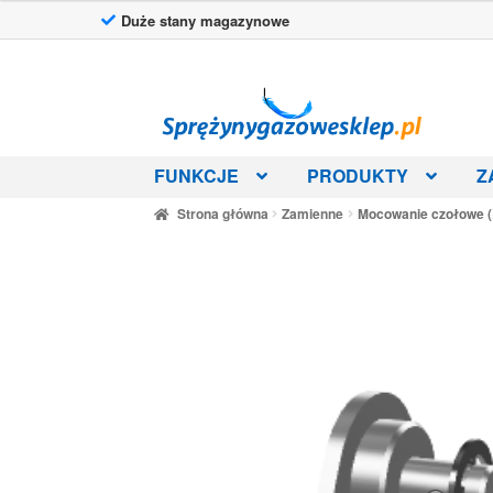
Duże stany magazynowe
Przejdź
Przejdź
do
do
nawigacji
treści
FUNKCJE
PRODUKTY
Z
Strona główna
Zamienne
Mocowanie czołowe 