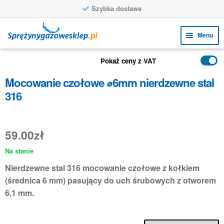
Szybka dostawa
Przejdź
Przejdź
Menu
do
do
nawigacji
treści
Rozw
FUNKCJE
Pokaż ceny z VAT
menu
Rozw
PRODUKTY
Mocowanie czołowe ⌀6mm nierdzewne stal
poto
menu
316
ZASTOSOWANIA
poto
Rozw
BIURO OBSŁUGI KLIENTA
menu
59.00
zł
FAQ
poto
Na stanie
Nierdzewne stal 316 mocowanie czołowe z kołkiem
(średnica 6 mm) pasujący do uch śrubowych z otworem
6,1 mm.